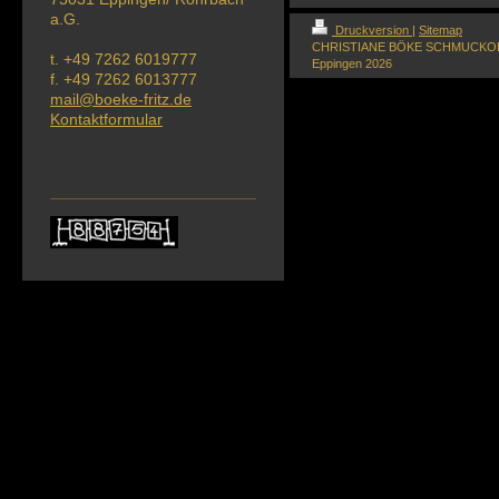
a.G.
Druckversion
|
Sitemap
CHRISTIANE BÖKE SCHMUCKOBJEK
t. +49 7262 6019777
Eppingen 2026
f.
+49 7262 6013777
mail@boeke-fritz.de
Kontaktformular