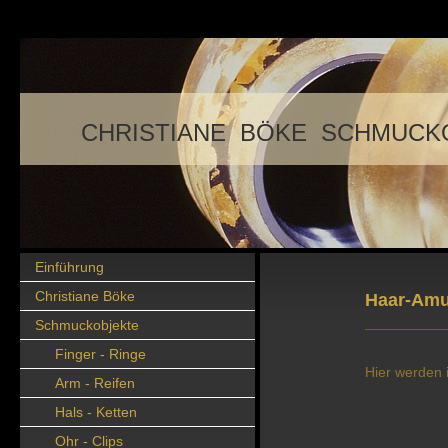
CHRISTIANE BÖKE SCHMUCK
Einführung
Christiane Böke
Haar-Amu
Schmuckobjekte
Finger - Ringe
Hier werden i
Arm - Reifen
Hals - Ketten
Ohr - Clips